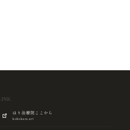
LINK
はり治療院ここから
kokokara.art