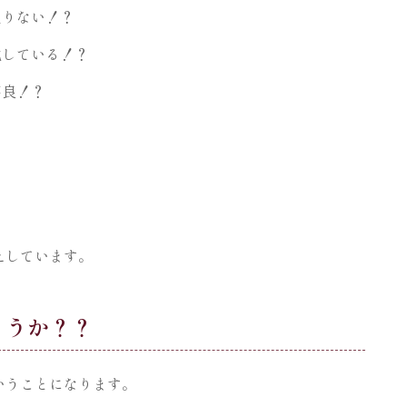
足りない！？
化している！？
不良！？
えしています。
ょうか？？
いうことになります。