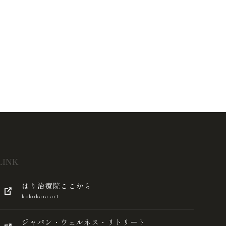
LINK
はり治療院ここから
kokokara.art
ジャパン・ウェルネス・リトリート