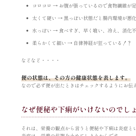
コロコロ → お腹が張っているので食物繊維が
太くて硬い → 黒っぽい状態だと腸内環境が悪
水っぽい → 食べすぎ、早く喰い、冷え、消化
柔らかくて細い → 自律神経が狂っている！？
などなど・・・・
便の状態は、その方の健康状態を表します。
なので必ず便が出たときはチェックするようにお伝
なぜ便秘や下痢がいけないのでし
それは、栄養の観点から言うと便秘や下痢は炎症と
炎症は、栄養の代謝を止めてしまうからです。