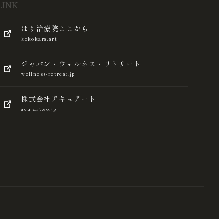
LINK
はり治療院ここから
kokokara.art
ジャパン・ウェルネス・リトリート
wellness-retreat.jp
株式会社アキュアート
acu-art.co.jp