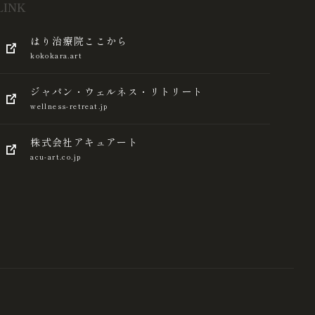
LINK
はり治療院ここから
kokokara.art
ジャパン・ウェルネス・リトリート
wellness-retreat.jp
株式会社アキュアート
acu-art.co.jp