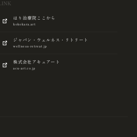
LINK
はり治療院ここから
kokokara.art
ジャパン・ウェルネス・リトリート
wellness-retreat.jp
株式会社アキュアート
acu-art.co.jp