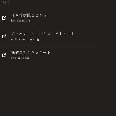
LINK
はり治療院ここから
kokokara.art
ジャパン・ウェルネス・リトリート
wellness-retreat.jp
株式会社アキュアート
acu-art.co.jp