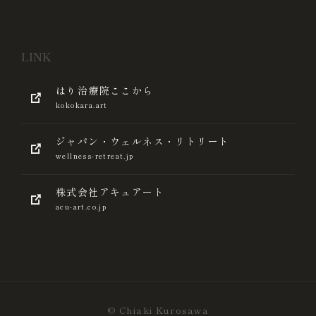
LINK
はり治療院ここから
kokokara.art
ジャパン・ウェルネス・リトリート
wellness-retreat.jp
株式会社アキュアート
acu-art.co.jp
© Chiaki Kurosawa